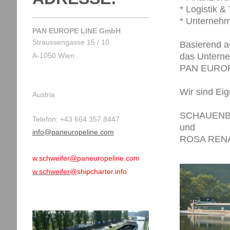
* Logistik &
* Unterneh
PAN EUROPE LINE GmbH
Straussengasse 15 / 10
Basierend a
A-1050 Wien
das Untern
PAN EUROPE
Wir sind E
Austria
SCHAUENBU
Telefon: +43 664 357 8447
und
info@paneuropeline.com
ROSA REN
w.schweifer
@
paneuropeline.com
w.schweifer@
shipcharter.info