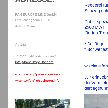
Reederei fü
Schwerpunk
PAN EUROPE LINE GmbH
Straussengasse 15 / 10
Dabei spezia
A-1050 Wien
2500 DWT
für den Tran
* Schüttgut
Austria
* Schwerlas
Telefon: +43 664 357 8447
info@paneuropeline.com
w.schweifer
w.schweifer
@
paneuropeline.com
Wir erlaueb
w.schweifer@
shipcharter.info
die Vermietu
durchgeführ